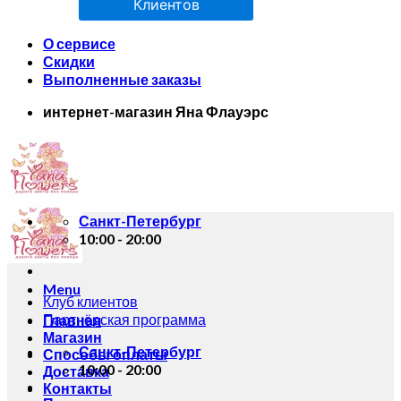
Клиентов
О сервисе
Скидки
Выполненные заказы
интернет-магазин Яна Флауэрс
Санкт-Петербург
10:00 - 20:00
Menu
Клуб клиентов
Партнёрская программа
Главная
Магазин
Санкт-Петербург
Способы оплаты
10:00 - 20:00
Доставка
Контакты