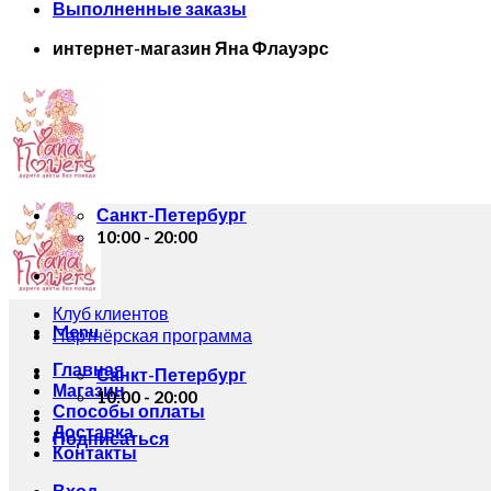
Выполненные заказы
интернет-магазин Яна Флауэрс
Санкт-Петербург
10:00 - 20:00
Клуб клиентов
Menu
Партнёрская программа
Главная
Санкт-Петербург
Магазин
10:00 - 20:00
Способы оплаты
Доставка
Подписаться
Контакты
Вход