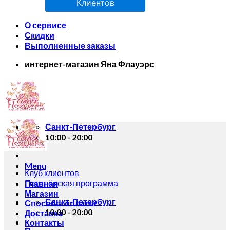
Клиентов
О сервисе
Скидки
Выполненные заказы
интернет-магазин Яна Флауэрс
Санкт-Петербург
10:00 - 20:00
Menu
Клуб клиентов
Партнёрская программа
Главная
Магазин
Санкт-Петербург
Способы оплаты
10:00 - 20:00
Доставка
Контакты