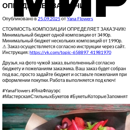
ОПРЕДЕЛЯЕТ ЗАКАЗЧИК!
Опубликовано в
25.09.2025
от
Yana Flowers
СТОИМОСТЬ КОМПОЗИЦИИ ОПРЕДЕЛЯЕТ ЗАКАЗЧИК!
Минимальный бюджет одной композиции от 3490р.
Минимальный бюджет нескольких композиций от 1990р.
⚠ Заказ осуществляется согласно инструкции через сайт.
Инструкция:
https://vk.com/topic-658897_41981970
Друзья, на фото чужой заказ, выполненный согласно
бюджету и пожеланиям заказчика. Ваш заказ будет собран
под вас, просто задайте бюджет и оставьте пожелания при
оформлении покупки. Работа выполняется под ключ!
#YanaFlowers #ЯнаФлауэрс
#МастерскаяСтильныхБукетов #БукетыКоторыеЗапомнят