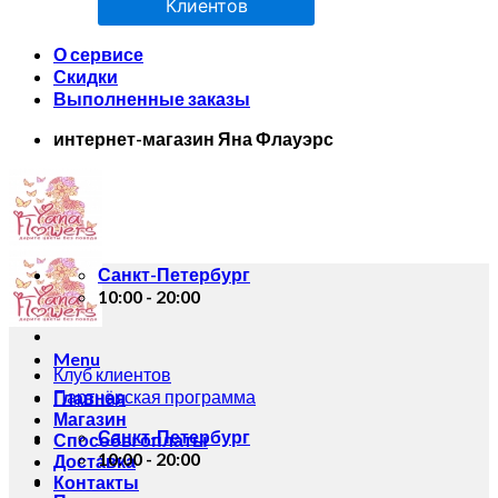
Клиентов
О сервисе
Скидки
Выполненные заказы
интернет-магазин Яна Флауэрс
Санкт-Петербург
10:00 - 20:00
Menu
Клуб клиентов
Партнёрская программа
Главная
Магазин
Санкт-Петербург
Способы оплаты
10:00 - 20:00
Доставка
Контакты