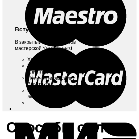
Вступайте!
В закрытый Клуб Клиентов
мастерской Yana Flowers!
Хотите бонусы и скидки?
Вступайте в Клуб
Клиентов!
Получайте рассылку
Вконтакте!
Отписаться можно в
любой момент!
Способы оплаты