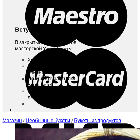
Вступайте!
В закрытый Клуб Клиентов
мастерской Yana Flowers!
Хотите бонусы и скидки?
Вступайте в Клуб
Клиентов!
Получайте рассылку
Вконтакте!
Отписаться можно в
любой момент!
Магазин
/
Необычные букеты
/
Букеты из продуктов