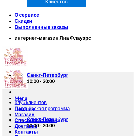
Клиентов
О сервисе
Скидки
Выполненные заказы
интернет-магазин Яна Флауэрс
Санкт-Петербург
10:00 - 20:00
Menu
Клуб клиентов
Партнёрская программа
Главная
Магазин
Санкт-Петербург
Способы оплаты
10:00 - 20:00
Доставка
Контакты