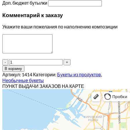
Доп. бюджет бутылки
Комментарий к заказу
Укажите ваши пожелания по наполнению композиции
Количество
товара
В корзину
Мясная
Артикул:
1414
Категории:
Букеты из продуктов
,
корзина
Необычные букеты
из
ПУНКТ ВЫДАЧИ ЗАКАЗОВ НА КАРТЕ
продуктов