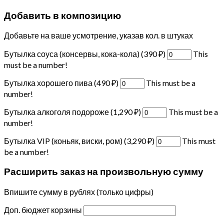
Добавить в композицию
Добавьте на ваше усмотрение, указав кол. в штуках
Бутылка соуса (консервы, кока-кола) (
390
₽
)
This
must be a number!
Бутылка хорошего пива (
490
₽
)
This must be a
number!
Бутылка алкоголя подороже (
1,290
₽
)
This must be a
number!
Бутылка VIP (коньяк, виски, ром) (
3,290
₽
)
This must
be a number!
Расширить заказ на произвольную сумму
Впишите сумму в рублях (только цифры)
Доп. бюджет корзины