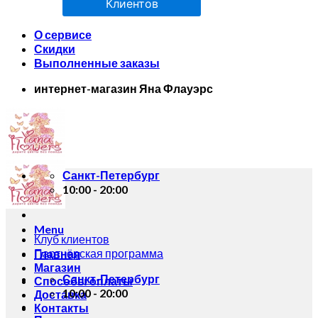
Клиентов
О сервисе
Скидки
Выполненные заказы
интернет-магазин Яна Флауэрс
Санкт-Петербург
10:00 - 20:00
Menu
Клуб клиентов
Партнёрская программа
Главная
Магазин
Санкт-Петербург
Способы оплаты
10:00 - 20:00
Доставка
Контакты