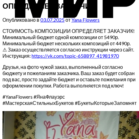
ОПРЕДЕЛЯЕТ ЗАКАЗЧИК!
Опубликовано в
03.07.2025
от
Yana Flowers
СТОИМОСТЬ КОМПОЗИЦИИ ОПРЕДЕЛЯЕТ ЗАКАЗЧИК!
Минимальный бюджет одной композиции от 5490р.
Минимальный бюджет нескольких композиций от 4490р.
⚠ Заказ осуществляется согласно инструкции через сайт.
Инструкция:
https://vk.com/topic-658897_41981970
Друзья, на фото чужой заказ, выполненный согласно
бюджету и пожеланиям заказчика. Ваш заказ будет собран
под вас, просто задайте бюджет и оставьте пожелания при
оформлении покупки. Работа выполняется под ключ!
#YanaFlowers #ЯнаФлауэрс
#МастерскаяСтильныхБукетов #БукетыКоторыеЗапомнят