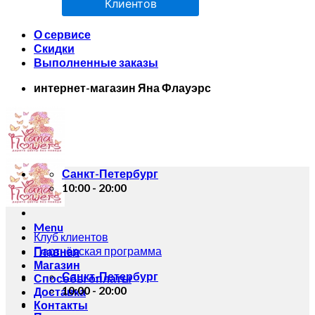
Клиентов
О сервисе
Скидки
Выполненные заказы
интернет-магазин Яна Флауэрс
Санкт-Петербург
10:00 - 20:00
Menu
Клуб клиентов
Партнёрская программа
Главная
Магазин
Санкт-Петербург
Способы оплаты
10:00 - 20:00
Доставка
Контакты