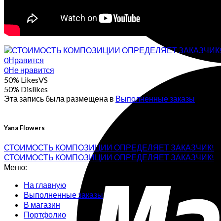
0
Нравится
0
Не нравится
50% Likes
VS
50% Dislikes
Эта запись была размещена в
Выполненные заказы
. Доба
Yana Flowers
СТОИМОСТЬ КОМПОЗИЦИИ ОПРЕДЕЛЯЕТ ЗАКАЗЧИК!
СТОИМОСТЬ КОМПОЗИЦИИ ОПРЕДЕЛЯЕТ ЗАКАЗЧИК!
Меню:
На главную
Выполненные заказы
В магазин
Портфолио