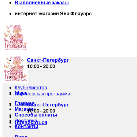
Выполненные заказы
интернет-магазин Яна Флауэрс
Санкт-Петербург
10:00 - 20:00
Клуб клиентов
Menu
Партнёрская программа
Главная
Санкт-Петербург
Магазин
10:00 - 20:00
Способы оплаты
Доставка
Подписаться
Контакты
Вход