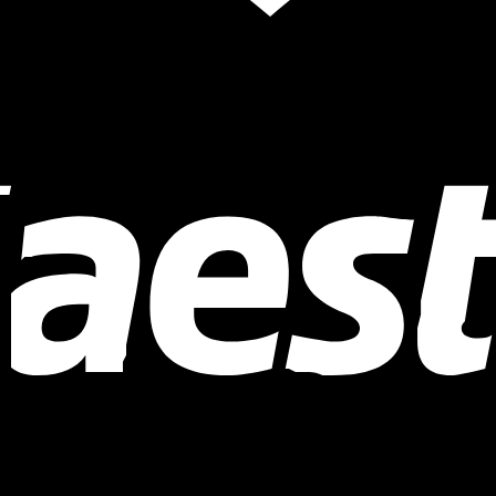
у и пожеланиям заказчика. Ваш заказ будет собран под вас,
в #БукетыКоторыеЗапомнят #ЦветыСПб #БукетыСПб #Питер