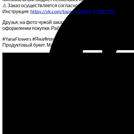
⚠ Заказ осуществляется согласно инструкции через сайт.
Инструкция:
https://vk.com/topic-658897_41981970
Друзья, на фото чужой заказ, выполненный согласно бюджет
оформлении покупки. Работа выполняется под ключ!
#YanaFlowers #ЯнаФлауэрс #МастерскаяСтильныхБукето
Продуктовый букет. Мастерская Yana Flowers