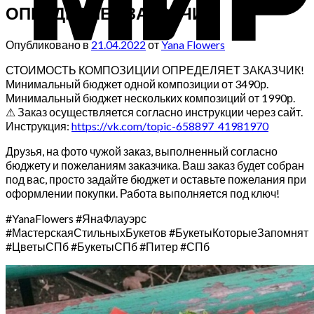
ОПРЕДЕЛЯЕТ ЗАКАЗЧИК!
Опубликовано в
21.04.2022
от
Yana Flowers
СТОИМОСТЬ КОМПОЗИЦИИ ОПРЕДЕЛЯЕТ ЗАКАЗЧИК!
Минимальный бюджет одной композиции от 3490р.
Минимальный бюджет нескольких композиций от 1990р.
⚠ Заказ осуществляется согласно инструкции через сайт.
Инструкция:
https://vk.com/topic-658897_41981970
Друзья, на фото чужой заказ, выполненный согласно
бюджету и пожеланиям заказчика. Ваш заказ будет собран
под вас, просто задайте бюджет и оставьте пожелания при
оформлении покупки. Работа выполняется под ключ!
#YanaFlowers #ЯнаФлауэрс
#МастерскаяСтильныхБукетов #БукетыКоторыеЗапомнят
#ЦветыСПб #БукетыСПб #Питер #СПб