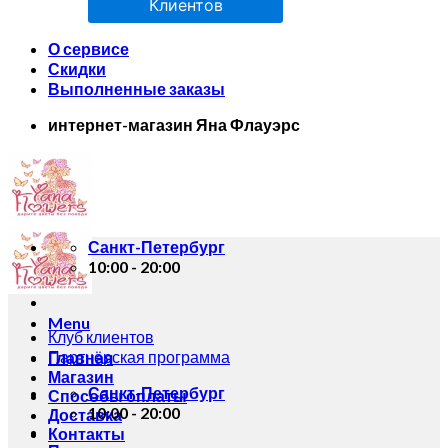
Клиентов
О сервисе
Скидки
Выполненные заказы
интернет-магазин Яна Флауэрс
Санкт-Петербург
10:00 - 20:00
Menu
Клуб клиентов
Партнёрская программа
Главная
Магазин
Санкт-Петербург
Способы оплаты
10:00 - 20:00
Доставка
Контакты