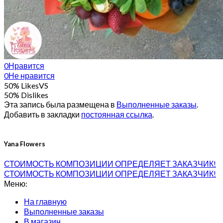
0
Нравится
0
Не нравится
50% Likes
VS
50% Dislikes
Эта запись была размещена в
Выполненные заказы
.
Добавить в закладки
постоянная ссылка
.
Yana Flowers
СТОИМОСТЬ КОМПОЗИЦИИ ОПРЕДЕЛЯЕТ ЗАКАЗЧИК!
СТОИМОСТЬ КОМПОЗИЦИИ ОПРЕДЕЛЯЕТ ЗАКАЗЧИК!
Меню:
На главную
Выполненные заказы
В магазин