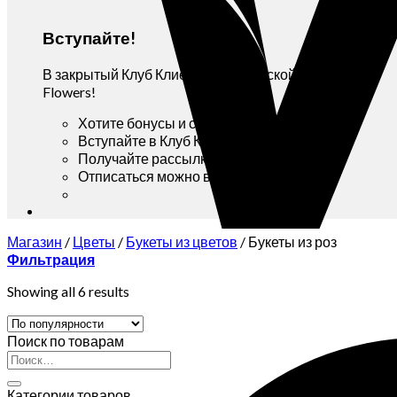
Вступайте!
В закрытый Клуб Клиентов мастерской Yana
Flowers!
Хотите бонусы и скидки?
Вступайте в Клуб Клиентов!
Получайте рассылку Вконтакте!
Отписаться можно в любой момент!
Магазин
/
Цветы
/
Букеты из цветов
/
Букеты из роз
Фильтрация
Showing all 6 results
Поиск по товарам
Искать:
Категории товаров