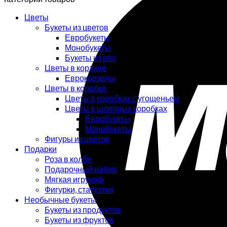
Цветы
Букеты из цветов
Евробукеты
Монобукеты
Букеты из роз
Цветы в корзине
Еврокорзины
Цветы в коробке
Цветы в коробках с угощеньем
Цветы в шляпных коробках
Евробукеты
Монобукеты
Фигуры из цветов
Подарки
Роза в колбе
Подарочный набор
Мягкая игрушка
Фигурки, статуэтки
Необычные букеты
Букеты из продуктов
Букеты из фруктов