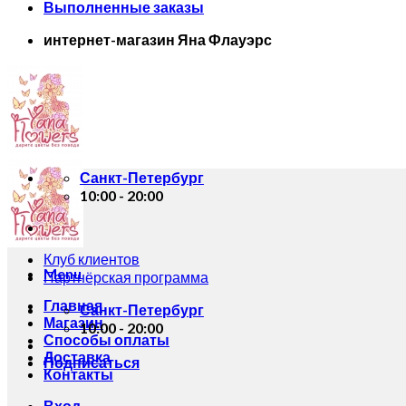
Выполненные заказы
интернет-магазин Яна Флауэрс
Санкт-Петербург
10:00 - 20:00
Клуб клиентов
Menu
Партнёрская программа
Главная
Санкт-Петербург
Магазин
10:00 - 20:00
Способы оплаты
Доставка
Подписаться
Контакты
Вход