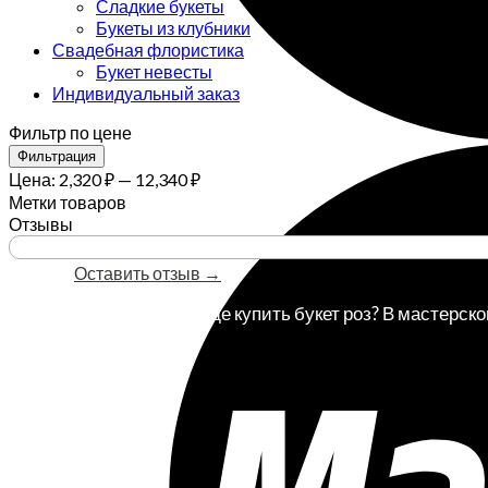
Сладкие букеты
Букеты из клубники
Свадебная флористика
Букет невесты
Индивидуальный заказ
Фильтр по цене
Минимальная
Максимальная
Фильтрация
цена
цена
Цена:
2,320 ₽
—
12,340 ₽
Метки товаров
Отзывы
Оставить отзыв →
Букет роз СПб. Ищешь где купить букет роз? В мастерско